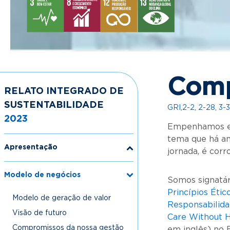
Comp
RELATO INTEGRADO DE
SUSTENTABILIDADE
GRI,2-2, 2-28, 3-3
2023
Empenhamos esf
tema que há an
Apresentação
Submenu
jornada, é cor
Modelo de negócios
Submenu
Somos signatá
Princípios Éti
Modelo de geração de valor
Responsabilida
Visão de futuro
Care Without 
Compromissos da nossa gestão
em inglês) no 