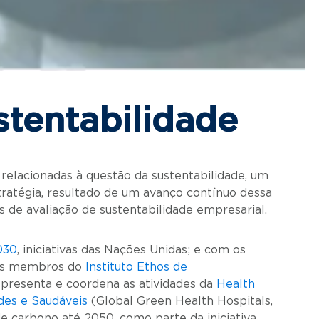
tentabilidade
elacionadas à questão da sustentabilidade, um
tratégia, resultado de um avanço contínuo dessa
 de avaliação de sustentabilidade empresarial.
030
, iniciativas das Nações Unidas; e com os
os membros do
Instituto Ethos de
epresenta e coordena as atividades da
Health
des e Saudáveis
(Global Green Health Hospitals,
de carbono até 2050, como parte da iniciativa