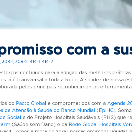
romisso com a sus
, 308-1, 308-2, 414-1, 414-2
orços contínuos para a adoção das melhores práticas r
os já é transversal a toda a Rede. A solidez de nossa es
roborada pelos principais reconhecimentos e ferramentas
rios do
Pacto Global
e comprometidos com a
Agenda 2
cos de Atenção à Saúde do Banco Mundial (EpiHC)
. Som
de Social
e do Projeto Hospitais Saudáveis (PHS) que r
Harm
(Saúde sem Dano) e da
Rede Global Hospitais Ver
Brasil. Temos a meta de zerar nossas emissões líquidas 